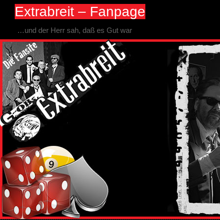
Extrabreit – Fanpage
…und der Herr sah, daß es Gut war