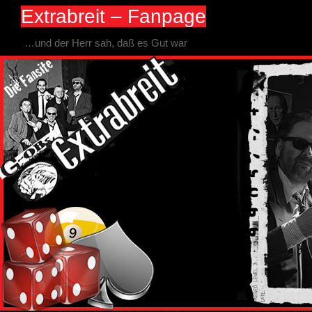
Extrabreit – Fanpage
…und der Herr sah, daß es Gut war