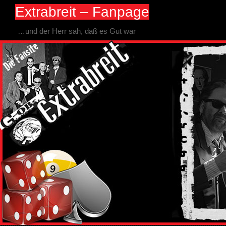
Extrabreit – Fanpage
…und der Herr sah, daß es Gut war