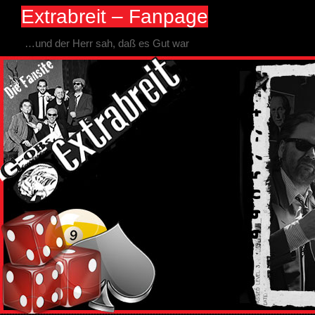
Extrabreit – Fanpage
…und der Herr sah, daß es Gut war