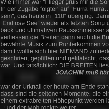
Wie immer war “Flieger grüß mir die Son
In der Zugabe folgten auf “Hurra Hurra
sein”, das heute in “110” überging. Dami
“Endlose See” wieder als letzten Song
back und ultimativen Rausschmeisser a
verliessen die Breiten dann auch die B
bewährte Musik zum Runterkommen vom
damit wollte sich hier NIEMAND zufrie
geschrien, gepfiffen und geklatscht, da
war. Und tatsächlich: DIE BREITEN liess
JOACHIM muß här
war der Urknall der heute am Ende sta
dass sind die seltenen Momente, die ei
einem extrabreiten Höhepunkt werden l
Und der Mob rockte weiter.